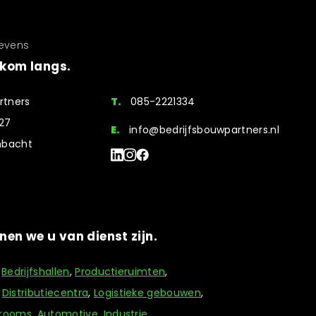
evens
f kom langs.
rtners
T.
085-2221334
 27
E.
info@bedrijfsbouwpartners.nl
mbacht
en we u van dienst zijn.
,
Bedrijfshallen
,
Productieruimten
,
,
Distributiecentra
,
Logistieke gebouwen
,
rooms
,
Automotive
,
Industrie
,