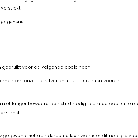
Bekijk projecten
tiliteitsbouw
Contact
verstrekt.
Bekijk projecten
e gegevens:
Bekijk projecten
gebruikt voor de volgende doeleinden:
emen om onze dienstverlening uit te kunnen voeren.
Bekijk projecten
et langer bewaard dan strikt nodig is om de doelen te rea
erzameld.
w gegevens niet aan derden alleen wanneer dit nodig is voo