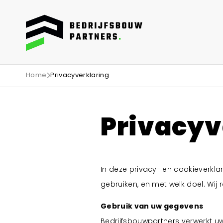
Home
Privacyverklaring
Bedrijfspanden
B
Privacyv
Opslagruimten
Bekijk projecten
D
Bedrijfspanden
B
Showrooms
Productieruimte
Bekijk projecten
Logistiek
Distributiecentra
Projecten
In deze privacy- en cookieverkla
Bekijk projecten
gebruiken, en met welk doel. Wij 
Showrooms
Specialisaties
Bekijk projecten
Gebruik van uw gegevens
Commercieel vastgoed
L
6
Werken bij
Bedrijfsbouwpartners verwerkt 