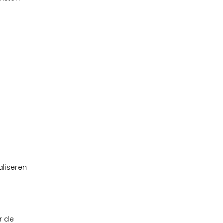
Bekijk projecten
Bedrijfsbouw Partners
Smederijstraat 27
2861 GP Bergambacht
T.
085-2221334
E.
info@bedrijfsbouwpartners.nl
liseren
r de