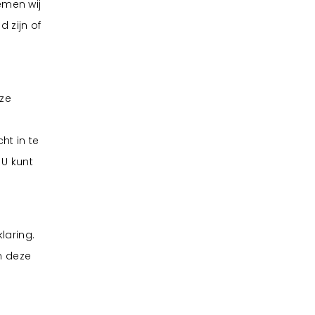
emen wij
 zijn of
eze
ht in te
U kunt
laring.
m deze