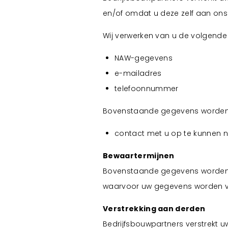
Bekijk projecten
Industriebouw
U
en/of omdat u deze zelf aan ons 
Wij verwerken van u de volgend
Bekijk projecten
Bekijk projecten
NAW-gegevens
e-mailadres
telefoonnummer
Bekijk projecten
Bovenstaande gegevens worden 
contact met u op te kunnen n
Bekijk projecten
Bewaartermijnen
Bovenstaande gegevens worden ni
waarvoor uw gegevens worden v
Verstrekking aan derden
Bedrijfsbouwpartners verstrekt u