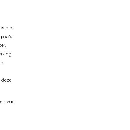
es die
gina’s
er,
erking
en
t deze
gen van