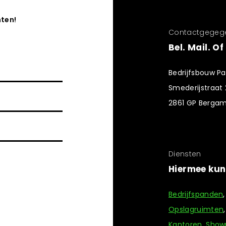
hten!
Contactgegeg
Bel. Mail. O
Bedrijfsbouw Pa
Smederijstraat
2861 GP Berga
Diensten
Hiermee kunn
Bedrijfspanden
Opslagruimten
Kantoren
,
Show