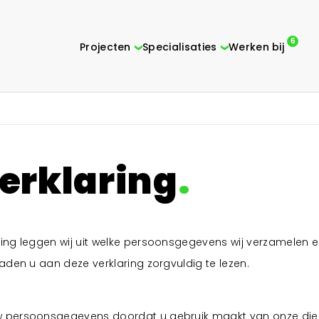
6
Projecten
Specialisaties
Werken bij
edrijfshallen
Produc
erklaring
istributiecentra
Bekijk projecten
Kantor
edrijfshallen
Automotive
Comme
Opslagruimten
Bekijk projecten
Werkwijze
Industriebouw
Utilite
Kantoren
ring leggen wij uit welke persoonsgegevens wij verzamelen 
Bekijk projecten
Over ons
raden u aan deze verklaring zorgvuldig te lezen.
Automotive
Bekijk projecten
Updates
ogistiek
uw persoonsgegevens doordat u gebruik maakt van onze die