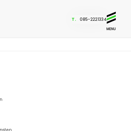
T.
085-2221334
MENU
tieruimte
en
Bekijk projecten
rcieel vastgoed
itsbouw
en
Bekijk projecten
Bel. Mail. Of kom langs.
nsten