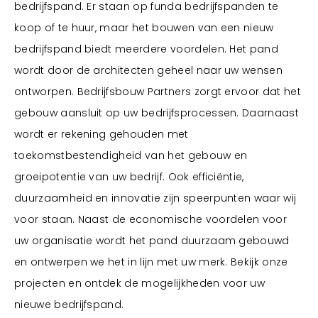
Showrooms
bedrijfspand. Er staan op funda bedrijfspanden te
koop of te huur, maar het bouwen van een nieuw
Automotive
bedrijfspand biedt meerdere voordelen. Het pand
Commercieel vastgoed
wordt door de architecten geheel naar uw wensen
Bekijk projecten
ontworpen. Bedrijfsbouw Partners zorgt ervoor dat het
Logistiek
gebouw aansluit op uw bedrijfsprocessen. Daarnaast
Industriebouw
wordt er rekening gehouden met
toekomstbestendigheid van het gebouw en
Bekijk projecten
Utiliteitsbouw
groeipotentie van uw bedrijf. Ook efficiëntie,
duurzaamheid en innovatie zijn speerpunten waar wij
voor staan. Naast de economische voordelen voor
Bekijk projecten
uw organisatie wordt het pand duurzaam gebouwd
en ontwerpen we het in lijn met uw merk. Bekijk onze
projecten en ontdek de mogelijkheden voor uw
nieuwe bedrijfspand.
Bekijk projecten