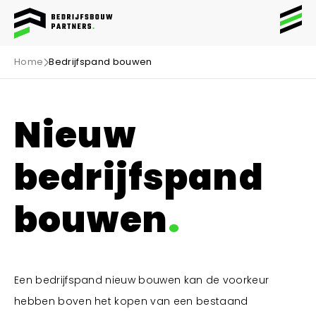
Home
Bedrijfspand bouwen
Projecten
Nieuw
Specialisaties
Bedrijfspanden
6
bedrijfspand
Bedrijfshallen
Bekijk projecten
Werken bij
Productieruimte
bouwen
Werkwijze
Opslagruimten
Bekijk projecten
Over ons
Distributiecentra
Updates
Een bedrijfspand nieuw bouwen kan de voorkeur
Kantoren
hebben boven het kopen van een bestaand
Bekijk projecten
Contact